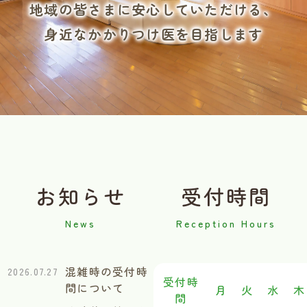
地域の皆さまに安心していただける、
身近なかかりつけ医を目指します
お知らせ
受付時間
混雑時の受付時
2026.07.27
受付時
間について
月
火
水
木
間