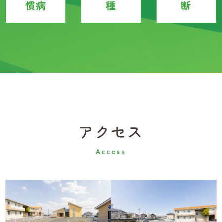
慣病
種
断
アクセス