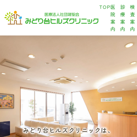
TOP
医
診
検
院
療
査
案
案
案
内
内
内
みどり台ヒルズクリニックは、