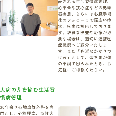
表される生活習慣病管理、
心不全や狭心症などの循環
器疾患、さらには心臓手術
後のフォローまで幅広い症
状、疾患に対応しておりま
す。詳細な検査や治療が必
要な場合は、適切に連携医
療機関へご紹介いたしま
す。また「身近なかかりつ
け医」として、皆さまが体
の不調で困られたとき、お
気軽にご相談ください。
大病の芽を摘む生活習
慣病管理
30年余り心臓血管外科を専
門とし、心筋梗塞、急性大