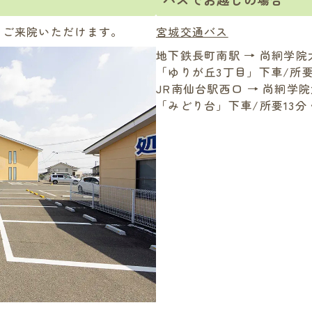
てご来院いただけます。
宮城交通バス
地下鉄長町南駅 → 尚絅学院
「ゆりが丘3丁目」下車/所要
JR南仙台駅西口 → 尚絅学
「みどり台」下車/所要13分