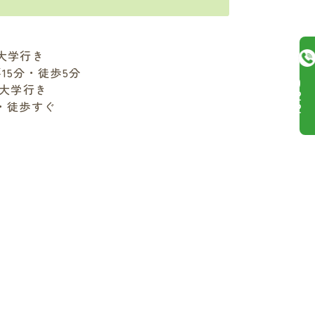
大学行き
15分・徒歩5分
8
3
0
2
3
6
3
3
TEL
院大学行き
2
ー
8
ー
・徒歩すぐ