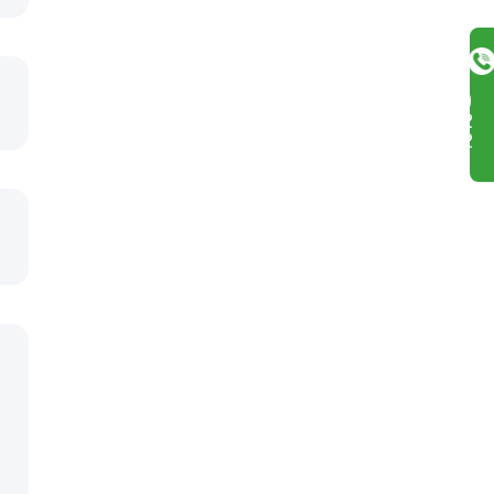
8
3
0
2
3
6
3
3
TEL
2
ー
8
ー