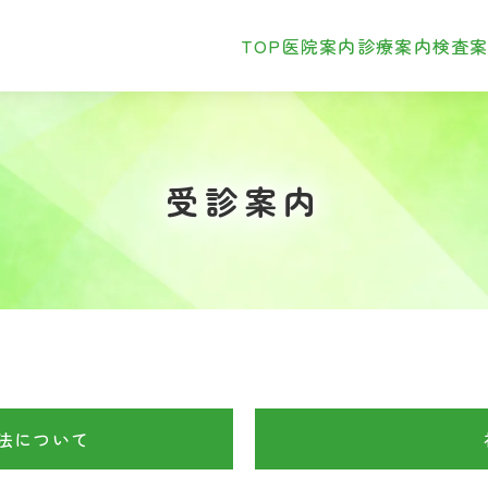
TOP
医院案内
診療案内
検査
受診案内
法について