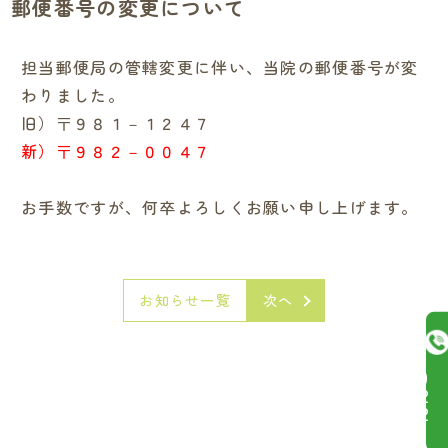
郵便番号の変更について
担当郵便局の管轄変更に伴い、当院の郵便番号が変
わりました。
旧）〒９８１－１２４７
新）〒９８２－００４７
お手数ですが、何卒よろしくお願い申し上げます。
お知らせ一覧
次へ
8
3
0
2
3
6
3
3
TEL
2
ー
8
ー