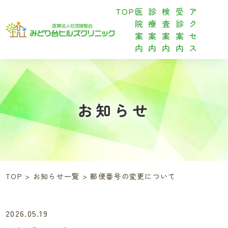
TOP
医
診
検
受
ア
院
療
査
診
ク
案
案
案
案
セ
内
内
内
内
ス
お知らせ
TOP
>
お知らせ一覧
>
郵便番号の変更について
2026.05.19